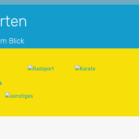
arten
im Blick