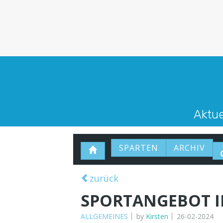
Aktue
SPARTEN
ARCHIV
zurück
SPORTANGEBOT I
ALLGEMEINES
by
Kirsten
26-02-2024