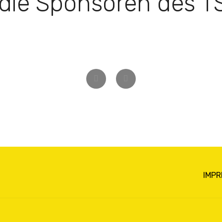
 die Sponsoren des 
Zurück
Weiter
IMP