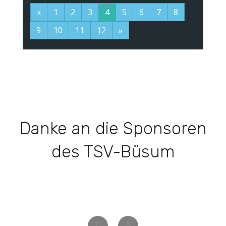
«
1
2
3
4
5
6
7
8
9
10
11
12
»
Danke an die Sponsoren
des TSV-Büsum