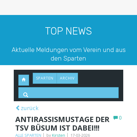
TOP NEWS
Aktuelle Meldungen vom Verein und aus
den Sparten
SPARTEN
ARCHIV
zurück
ANTIRASSISMUSTAGE DER
0
TSV BÜSUM IST DABEI!!!
ALLE SPARTEN
by
Kirsten
17-03-2026