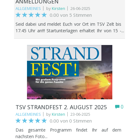
ANMELDUNGEN
ALLGEMEINES
by
Kirsten
26-06-2025
0.00 von 5 Stimmen
Seid dabei und meldet Euch vor Ort im TSV Zelt bis
17.45 Uhr an!!! Startunterlagen erhaltet Ihr von 15 -
18 Uhr im TSV Zelt! Start Bambinos: 18.15 Uhr Start
5,3 km + 10 km um 19 Uhr DIREKT AM
HAUPTSTRAND!
TSV STRANDFEST 2. AUGUST 2025
0
ALLGEMEINES
by
Kirsten
23-06-2025
0.00 von 0 Stimmen
Das gesamte Programm findet Ihr auf dem
nächsten Foto...