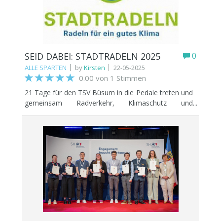
SEID DABEI: STADTRADELN 2025
0
ALLE SPARTEN
by
Kirsten
22-05-2025
0.00 von 1 Stimmen
21 Tage für den TSV Büsum in die Pedale treten und
gemeinsam Radverkehr, Klimaschutz und
Lebensqualität fördern! Jeder Kilometer zählt – sei
dabei und mach den Unterschied! Vom 14.06.2025
bis zum 04.07.2025 zählt jeder Kilometer!
STADTRADELN ist eine internationale Kampagne
von Klima-Bündnis Services. Also App
herunterladen und für den TSV anmelden! Mit
diesem Link für das Stadtradeln meldet Ihr Euch im
TSV Team an: https://www.stadtradeln.de/index.php?
id=171&L=0&team_preselect=43682 NUR
GEMEINSAM SIND WIR STARK!!!NURDERTSV!!!