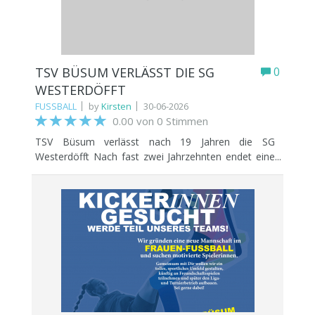
TSV BÜSUM VERLÄSST DIE SG
0
WESTERDÖFFT
FUSSBALL
by
Kirsten
30-06-2026
0.00 von 0 Stimmen
TSV Büsum verlässt nach 19 Jahren die SG
Westerdöfft Nach fast zwei Jahrzehnten endet eine
prägende Zusammenarbeit im Jugendfußball
Dithmarschens. Der TSV Büsum wird die SG
Westerdöfft verlassen. Die Spielgemeinschaft, der
neben dem TSV Büsum auch Blau-Weiß
Wesselburen und der Neuenkirchener SC angehören,
verliert damit eines ihrer Gründungsmitglieder.
Bereits vor einigen Jahren hatte sich der SV Wöhrden
aus der Gemeinschaft zurückgezogen. Die
Entscheidung kommt nicht überraschend. In den
vergangenen Jahren haben sich die